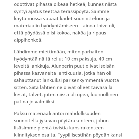
odottivat pihassa oikeaa hetkeä, kunnes niistä
syntyi ajatus teettää terassipöytä. Saimme
käytännössä vapaat kädet suunnitteluun ja
materiaalin hyödyntämiseen ‒ ainoa toive oli,
että pöydässä olisi kokoa, näköä ja ripaus
alppihenkeä.
Lähdimme miettimään, miten parhaiten
hyödyntää näitä reilut 10 cm paksuja, 40 cm
leveitä lankkuja. Alunperin puut olivat isoisän
pihassa kasvaneita lehtikuusia, jotka hän oli
sahauttanut lankuiksi parisenkymmentä vuotta
sitten. Siitä lähtien ne olivat olleet taivasalla
kesät, talvet, joten niissä oli upea, luonnollinen
patina jo valmiiksi.
Paksu materiaali antoi mahdollisuuden
suunnitella jykevän pöytärakenteen, johon
lisäsimme pientä twistiä kansirakenteen
kiinnityksen osalta. Tyypillisestihän pöydän kansi