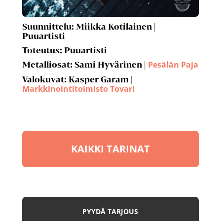
Suunnittelu:
Miikka Kotilainen |
Puuartisti
Toteutus:
Puuartisti
Pesälän Paja
Metalliosat:
Sami Hyvärinen |
Valokuvat:
Kasper Garam |
Markkinointitoimisto Tovari
KAIKKI TARINAT
PYYDÄ TARJOUS