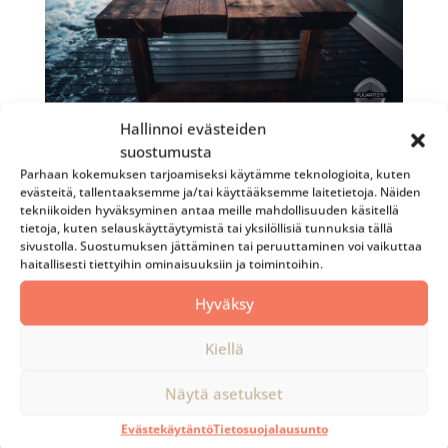
Hallinnoi evästeiden
suostumusta
Parhaan kokemuksen tarjoamiseksi käytämme teknologioita, kuten
evästeitä, tallentaaksemme ja/tai käyttääksemme laitetietoja. Näiden
tekniikoiden hyväksyminen antaa meille mahdollisuuden käsitellä
tietoja, kuten selauskäyttäytymistä tai yksilöllisiä tunnuksia tällä
sivustolla. Suostumuksen jättäminen tai peruuttaminen voi vaikuttaa
haitallisesti tiettyihin ominaisuuksiin ja toimintoihin.
Hyväksy
Kiellä
Näytä asetukset
Evästekäytäntö
Tietosuojalausunto