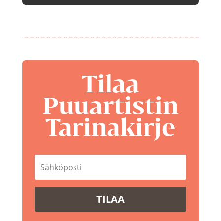
Tilaa
Puuartistin
Tarinakirje
TILAA