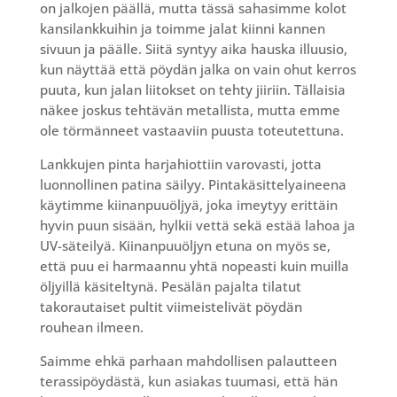
on jalkojen päällä, mutta tässä sahasimme kolot
kansilankkuihin ja toimme jalat kiinni kannen
sivuun ja päälle. Siitä syntyy aika hauska illuusio,
kun näyttää että pöydän jalka on vain ohut kerros
puuta, kun jalan liitokset on tehty jiiriin. Tällaisia
näkee joskus tehtävän metallista, mutta emme
ole törmänneet vastaaviin puusta toteutettuna.
Lankkujen pinta harjahiottiin varovasti, jotta
luonnollinen patina säilyy. Pintakäsittelyaineena
käytimme kiinanpuuöljyä, joka imeytyy erittäin
hyvin puun sisään, hylkii vettä sekä estää lahoa ja
UV-säteilyä. Kiinanpuuöljyn etuna on myös se,
että puu ei harmaannu yhtä nopeasti kuin muilla
öljyillä käsiteltynä. Pesälän pajalta tilatut
takorautaiset pultit viimeistelivät pöydän
rouhean ilmeen.
Saimme ehkä parhaan mahdollisen palautteen
terassipöydästä, kun asiakas tuumasi, että hän