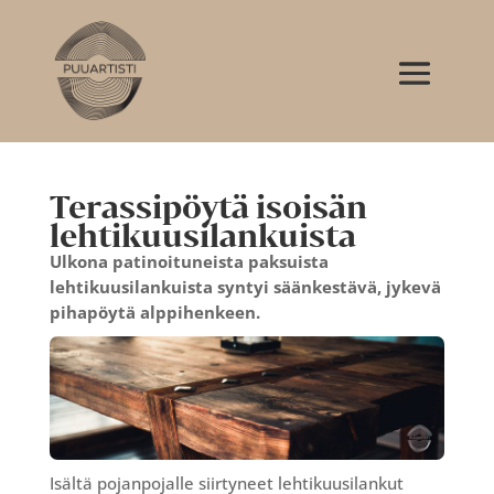
Terassipöytä isoisän
lehtikuusilankuista
Ulkona patinoituneista paksuista
lehtikuusilankuista syntyi säänkestävä, jykevä
pihapöytä alppihenkeen.
Isältä pojanpojalle siirtyneet lehtikuusilankut