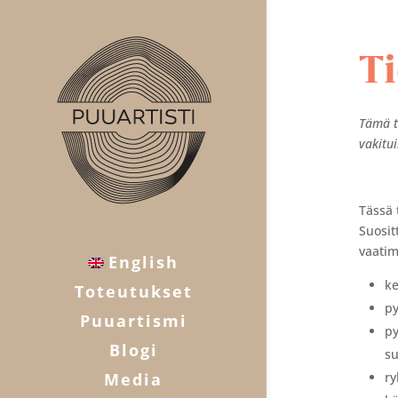
T
Tämä ti
vakitui
Tässä 
Suosit
vaatim
English
ke
Toteutukset
py
Puuartismi
py
Blogi
su
Media
ry