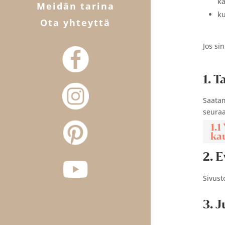
kä
Meidän tarina
ku
Ota yhteyttä
Jos si
1. T
Saatam
seuraa
1.
ka
2. 
Sivust
3. 