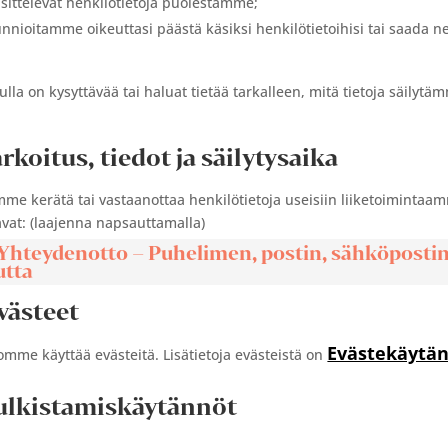
sittelevät henkilötietoja puolestamme;
nnioitamme oikeuttasi päästä käsiksi henkilötietoihisi tai saada ne
nulla on kysyttävää tai haluat tietää tarkalleen, mitä tietoja säilytä
arkoitus, tiedot ja säilytysaika
me kerätä tai vastaanottaa henkilötietoja useisiin liiketoimintaamme 
vat: (laajenna napsauttamalla)
1 Yhteydenotto – Puhelimen, postin, sähköposti
utta
Evästeet
Evästekäyt
omme käyttää evästeitä. Lisätietoja evästeistä on
Julkistamiskäytännöt