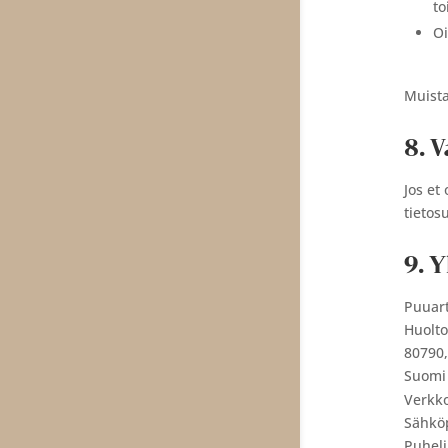
to
Oi
Muista
8. 
Jos et
tietos
9. 
Puuart
Huolto
80790,
Suomi
Verkk
Sähkö
Puhel