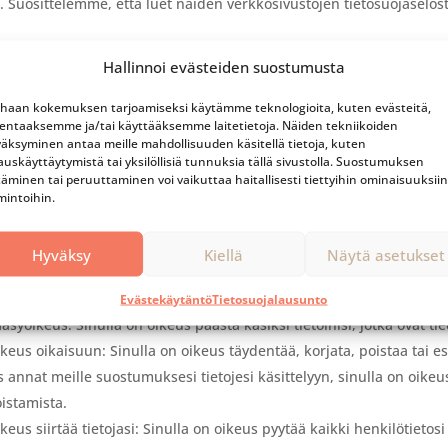
a. Suosittelemme, että luet näiden verkkosivustojen tietosuojaselo
Muutokset tähän tietosuojaselosteesee
Hallinnoi evästeiden suostumusta
mme oikeuden tehdä muutoksia tähän tietosuojaselosteeseen. On 
haan kokemuksen tarjoamiseksi käytämme teknologioita, kuten evästeitä,
uojaselosteeseen säännöllisesti, jotta olet tietoinen muutoksista. 
lentaaksemme ja/tai käyttääksemme laitetietoja. Näiden tekniikoiden
n.
äksyminen antaa meille mahdollisuuden käsitellä tietoja, kuten
auskäyttäytymistä tai yksilöllisiä tunnuksia tällä sivustolla. Suostumuksen
täminen tai peruuttaminen voi vaikuttaa haitallisesti tiettyihin ominaisuuksiin
Tietojesi käyttö ja muokkaaminen
mintoihin.
nulla on kysyttävää tai haluat tietää, mitä henkilötietoja meillä on s
Hyväksy
Kiellä
Näytä asetukset
tä käyttämällä alla olevia tietoja. Sinulla on seuraavat oikeudet:
nulla on oikeus tietää, miksi henkilötietojasi tarvitaan, mitä niille
Evästekäytäntö
Tietosuojalausunto
äsyoikeus: Sinulla on oikeus päästä käsiksi tietoihisi, jotka ovat 
keus oikaisuun: Sinulla on oikeus täydentää, korjata, poistaa tai es
s annat meille suostumuksesi tietojesi käsittelyyn, sinulla on oike
istamista.
keus siirtää tietojasi: Sinulla on oikeus pyytää kaikki henkilötietos