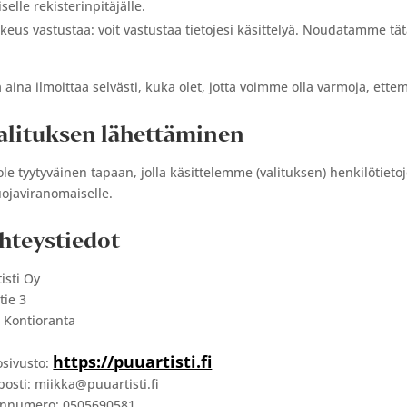
iselle rekisterinpitäjälle.
keus vastustaa: voit vastustaa tietojesi käsittelyä. Noudatamme tätä
 aina ilmoittaa selvästi, kuka olet, jotta voimme olla varmoja, ett
Valituksen lähettäminen
 ole tyytyväinen tapaan, jolla käsittelemme (valituksen) henkilötietoj
uojaviranomaiselle.
Yhteystiedot
isti Oy
tie 3
 Kontioranta
https://puuartisti.fi
osivusto:
posti:
miikka@
puuartisti.fi
innumero: 0505690581