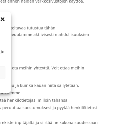
steet ennen näiden verkkosivustojen käyttöä.
n
suositeltavaa tutustua tähän
Lisäksi tiedotamme aktiivisesti mahdollisuuksien
 ja
inusta, ota meihin yhteyttä. Voit ottaa meihin
 tapahtuu ja kuinka kauan niitä säilytetään.
tiedossamme.
tää henkilötietojasi milloin tahansa.
us peruuttaa suostumuksesi ja pyytää henkilötietosi
i rekisterinpitäjältä ja siirtää ne kokonaisuudessaan