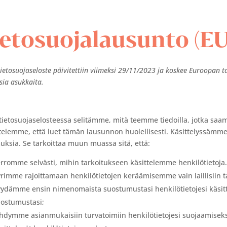
ietosuojalausunto (EU
etosuojaseloste päivitettiin viimeksi 29/11/2023 ja koskee Euroopan tal
sia asukkaita.
tietosuojaselosteessa selitämme, mitä teemme tiedoilla, jotka sa
telemme, että luet tämän lausunnon huolellisesti. Käsittelyssä
uksia. Se tarkoittaa muun muassa sitä, että:
rromme selvästi, mihin tarkoitukseen käsittelemme henkilötietoj
rimme rajoittamaan henkilötietojen keräämisemme vain laillisiin tar
ydämme ensin nimenomaista suostumustasi henkilötietojesi käsitte
ostumustasi;
hdymme asianmukaisiin turvatoimiin henkilötietojesi suojaamiseks