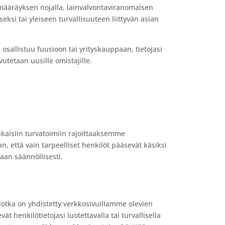
 määräyksen nojalla, lainvalvontaviranomaisen
ksi tai yleiseen turvallisuuteen liittyvän asian
sallistuu fuusioon tai yrityskauppaan, tietojasi
utetaan uusille omistajille.
kaisiin turvatoimiin rajoittaaksemme
n, että vain tarpeelliset henkilöt pääsevät käsiksi
taan säännöllisesti.
jotka on yhdistetty verkkosivuillamme olevien
 henkilötietojasi luotettavalla tai turvallisella