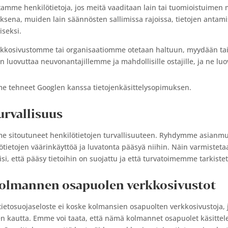
amme henkilötietoja, jos meitä vaaditaan lain tai tuomioistuimen
ksena, muiden lain säännösten sallimissa rajoissa, tietojen antamise
iseksi.
rkkosivustomme tai organisaatiomme otetaan haltuun, myydään tai o
n luovuttaa neuvonantajillemme ja mahdollisille ostajille, ja ne luov
 tehneet Googlen kanssa tietojenkäsittelysopimuksen.
Turvallisuus
 sitoutuneet henkilötietojen turvallisuuteen. Ryhdymme asianmu
ötietojen väärinkäyttöä ja luvatonta pääsyä niihin. Näin varmistetaa
hisi, että pääsy tietoihin on suojattu ja että turvatoimemme tarkiste
Kolmannen osapuolen verkkosivustot
ietosuojaseloste ei koske kolmansien osapuolten verkkosivustoja, 
en kautta. Emme voi taata, että nämä kolmannet osapuolet käsittelevät