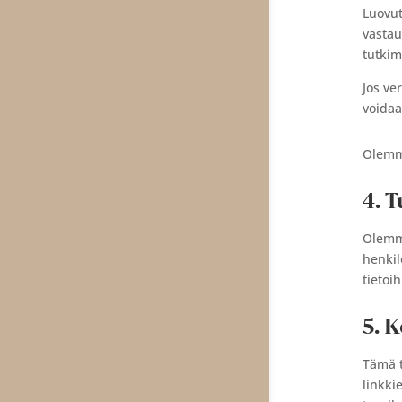
Luovut
vastau
tutkim
Jos ve
voidaa
Olemme
4. 
Olemme
henkil
tietoi
5. 
Tämä t
linkki