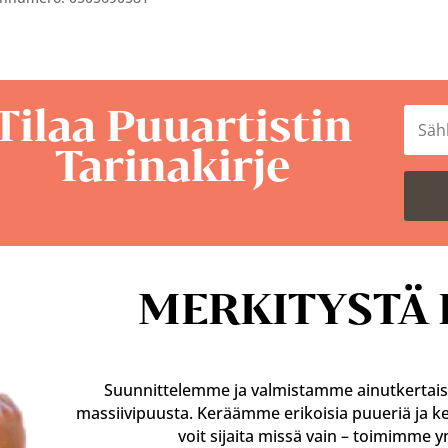
Tilaa Puuartistin
Tarinakirje
MERKITYSTÄ 
Suunnittelemme ja valmistamme ainutkertaisia
massiivipuusta. Keräämme erikoisia puueriä ja ke
voit sijaita missä vain – toimimme 