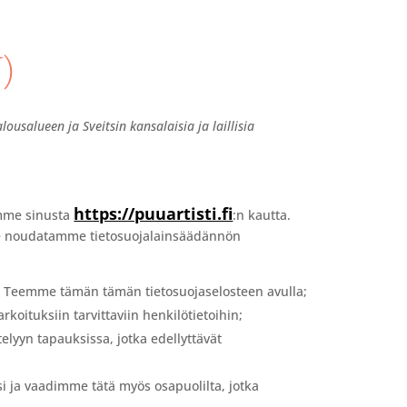
)
ousalueen ja Sveitsin kansalaisia ja laillisia
https://puuartisti.fi
amme sinusta
:n kautta.
mme noudatamme tietosuojalainsäädännön
a. Teemme tämän tämän tietosuojaselosteen avulla;
koituksiin tarvittaviin henkilötietoihin;
lyyn tapauksissa, jotka edellyttävät
i ja vaadimme tätä myös osapuolilta, jotka