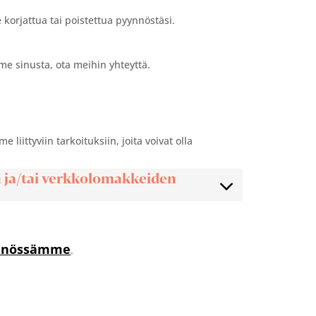
 korjattua tai poistettua pyynnöstäsi.
mme sinusta, ota meihin yhteyttä.
liittyviin tarkoituksiin, joita voivat olla
n ja/tai verkkolomakkeiden
ännössämme
.