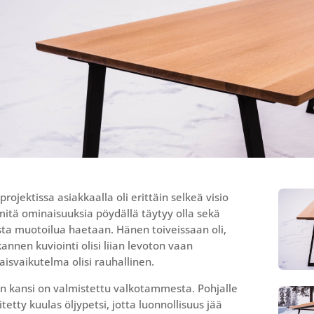
projektissa asiakkaalla oli erittäin selkeä visio
 mitä ominaisuuksia pöydällä täytyy olla sekä
sta muotoilua haetaan. Hänen toiveissaan oli,
kannen kuviointi olisi liian levoton vaan
isvaikutelma olisi rauhallinen.
n kansi on valmistettu valkotammesta. Pohjalle
itetty kuulas öljypetsi, jotta luonnollisuus jää