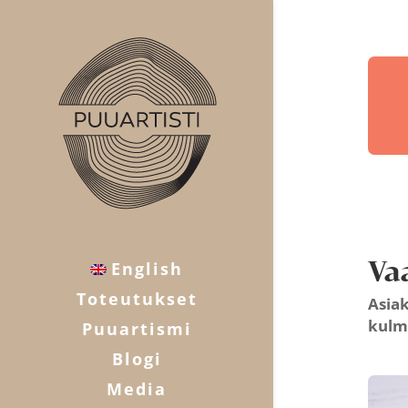
Va
English
Toteutukset
Asiak
kulmi
Puuartismi
Blogi
Media