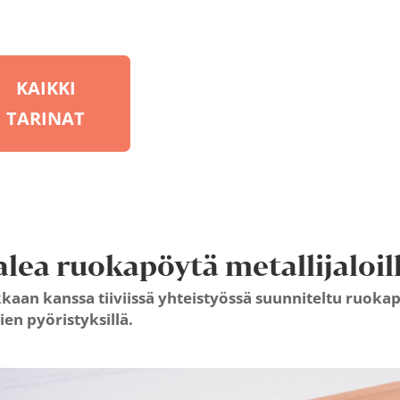
KAIKKI
TARINAT
alea ruokapöytä metallijaloil
kaan kanssa tiiviissä yhteistyössä suunniteltu ruokapö
en pyöristyksillä.