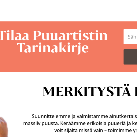
Tilaa Puuartistin
Tarinakirje
MERKITYSTÄ 
Suunnittelemme ja valmistamme ainutkertaisia
massiivipuusta. Keräämme erikoisia puueriä ja ke
voit sijaita missä vain – toimimme 