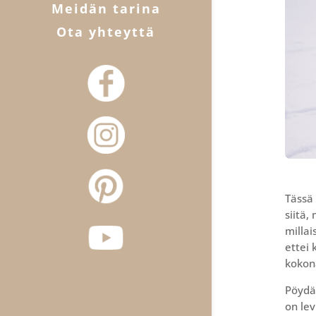
Meidän tarina
Ota yhteyttä
Tässä 
siitä,
millai
ettei 
kokona
Pöydä
on lev