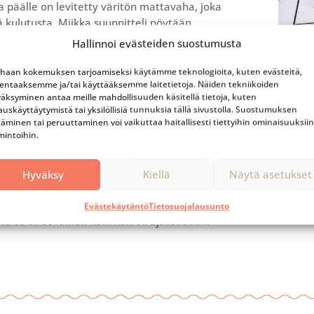
ja päälle on levitetty väritön mattavaha, joka
 kulutusta. Miikka suunnitteli pöytään
yiskohdat sekä materiaalit. Pöydän
Hallinnoi evästeiden suostumusta
imaalatut A-malliset rautajalat saapuivat
n Pajalta.
haan kokemuksen tarjoamiseksi käytämme teknologioita, kuten evästeitä,
lentaaksemme ja/tai käyttääksemme laitetietoja. Näiden tekniikoiden
Suunn
n pyöristyksiä kokeiltiin useammanlaisia.
äksyminen antaa meille mahdollisuuden käsitellä tietoja, kuten
asiak
auskäyttäytymistä tai yksilöllisiä tunnuksia tällä sivustolla. Suostumuksen
n alareuna sekä pystykulmat on tehty
täminen tai peruuttaminen voi vaikuttaa haitallisesti tiettyihin ominaisuuksiin
Metal
mmalla pyöristyksellä, kun taas yläreunassa on
mintoihin.
tty jyrkempää kulmaa. Pyöristetyt kulmat ovat
Tote
apsiystävällinen vaihtoehto.
Valo
Hyväksy
Kiellä
Näytä asetukset
s oli tyytyväinen ja innoissaan pöydästä, joka
tettiin ja suunniteltiin tiiviissä yhteistyössä.
Evästekäytäntö
Tietosuojalausunto
ulos oli sellainen kuin hän oli ajatellutkin.