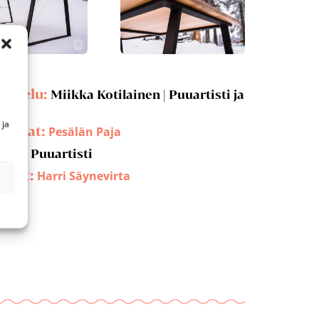
ittelu:
Miikka Kotilainen | Puuartisti ja
as
 ja
lijalat:
Pesälän Paja
utus:
Puuartisti
kuvat:
Harri Säynevirta