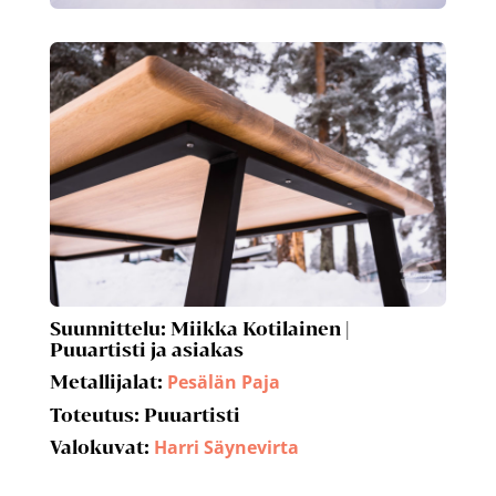
Suunnittelu:
Miikka Kotilainen |
Puuartisti ja asiakas
Pesälän Paja
Metallijalat:
Toteutus:
Puuartisti
Harri Säynevirta
Valokuvat: