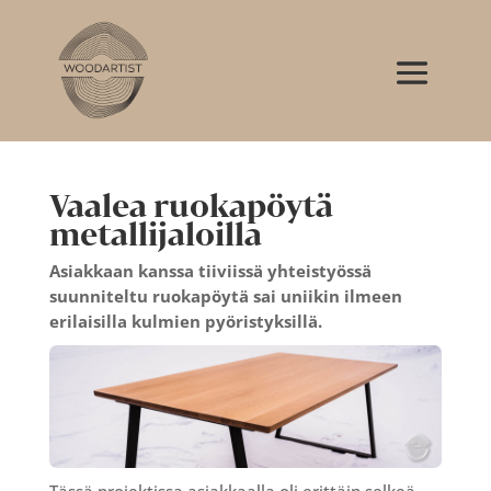
Vaalea ruokapöytä
metallijaloilla
Asiakkaan kanssa tiiviissä yhteistyössä
suunniteltu ruokapöytä sai uniikin ilmeen
erilaisilla kulmien pyöristyksillä.
Tässä projektissa asiakkaalla oli erittäin selkeä