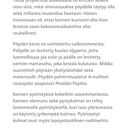
visio siitä, mitä ominaisuuksia pöydällä täytyy olla
sekä millaista muotoilua haetaan. Hänen
toiveissaan oli, ettei kannen kuviointi olisi liian
levoton vaan kokonaisvaikutelma olisi
rauhallinen.
Pöydän kansi on valmistettu valkotammesta.
Pohjalle on levitetty kuulas öljypetsi, jotta
luonnollisuus jää esiin ja päälle on levitetty
väritön mattavaha, joka kestää kulutusta. Miikka
suunnitteli pöytään yksityiskohdat sekä
materiaalit. Pöydän pulverimaalatut A-malliset
rautajalat saapuivat Pesälän Pajalta.
Kannen pyöristyksiä kokeiltiin useammanlaisia.
Kannen alareuna sekä pystykulmat on tehty
loivemmalla pyöristyksellä, kun taas yläreunassa
on käytetty jyrkempää kulmaa. Pyöristetyt
kulmat ovat myös lapsiystävällinen vaihtoehto.