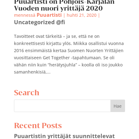
Puuartisti on Pohjois-Karjalan
Vuoden nuori yrittäjä 2020
Puuartisti
mennessä
|
huhti 21, 2020
|
Uncategorized @fi
Tavoitteet ovat tärkeitä – ja se, että ne on
konkreettisesti kirjattu ylös. Miikka osallistui vuonna
2016 ensimmäistä kertaa Suomen Nuorten Yrittäjien
vuosittaiseen Get Together -tapahtumaan. Se oli
vähän niin kuin “herätysjuhla” – koolla oli iso joukko
samanhenkisiä,...
Search
Recent Posts
Puuartistin yrittäjät suunnittelevat