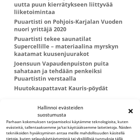
uutta puun kierrätykseen liittyvää
liiketoimintaa
Puuartisti on Pohjois-Karjalan Vuoden
nuori yrittäjä 2020
Puuartisti tekee saunatilat
Supercellille – materiaalina myrskyn
kaatamat kuusenjuurakot
Joensuun Vapaudenpuiston puita
sahataan ja tehdään penkeiksi
Puuartistin verstaalla
Huutokaupattavat Kauris-pöydät
Archives
Hallinnoi evästeiden
suostumusta
syyskuu 2022
Parhaan kokemuksen tarjoamiseksi käytämme teknologioita, kuten
huhtikuu 2020
evästeitä, tallentaaksemme ja/tai käyttääksemme laitetietoja. Näiden
tekniikoiden hyväksyminen antaa meille mahdollisuuden käsitellä
lokakuu 2019
tietoja, kuten selauskäyttäytymistä tai yksilöllisiä tunnuksia tällä