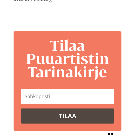
Tilaa
Puuartistin
Tarinakirje
TILAA