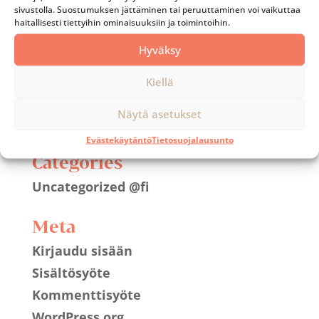
sivustolla. Suostumuksen jättäminen tai peruuttaminen voi vaikuttaa
elokuu 2019
haitallisesti tiettyihin ominaisuuksiin ja toimintoihin.
kesäkuu 2019
Hyväksy
toukokuu 2019
elokuu 2018
Kiellä
huhtikuu 2018
Näytä asetukset
huhtikuu 2017
Evästekäytäntö
Tietosuojalausunto
Categories
Uncategorized @fi
Meta
Kirjaudu sisään
Sisältösyöte
Kommenttisyöte
WordPress.org